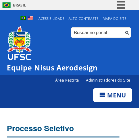
BRASIL
Simplifique!
ACESSIBILIDADE
ALTO CONTRASTE
MAPA DO SITE
Comunica BR
Participe
Acesso à informação
Legislação
Equipe Nisus Aerodesign
Canais
Área Restrita
Administradores do Site
MENU
Processo Seletivo